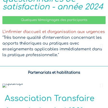
satisfaction - année 2024
Quelques témoignages des participants
L'infirmier d'accueil et d'organisation aux urgences
L
"Très bonne qualité d'intervention concernant les
"
apports théoriques ou pratiques avec
i
enseignements applicables immédiatement dans
o
la pratique professionnelle."
p
…
Partenariats et habilitations
Association Transfaire