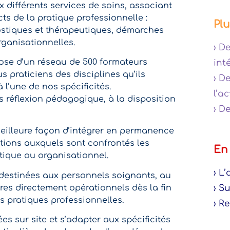
x différents services de soins, associant
ts de la pratique professionnelle :
Plu
tiques et thérapeutiques, démarches
rganisationnelles.
› D
pose d’un réseau de 500 formateurs
int
s praticiens des disciplines qu’ils
› D
à l’une de nos spécificités.
l’a
ès réflexion pédagogique, à la disposition
› D
 meilleure façon d’intégrer en permanence
ions auxquels sont confrontés les
En
tique ou organisationnel.
› L
 destinées aux personnels soignants, au
res directement opérationnels dès la fin
› S
 pratiques professionnelles.
› R
s sur site et s’adapter aux spécificités