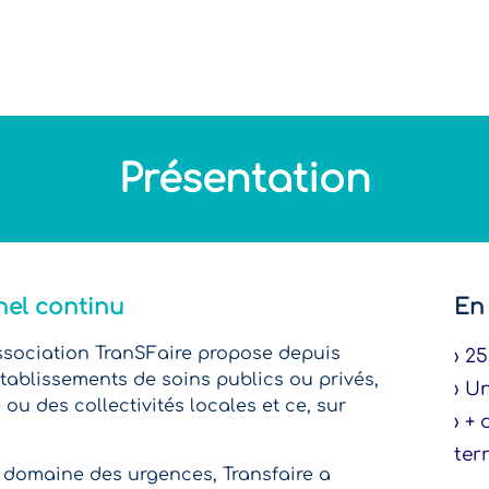
Actualités
Nos formations
Modalités Pratiques
Présentation
el continu
En 
association TranSFaire propose depuis
› 2
tablissements de soins publics ou privés,
› U
ou des collectivités locales et ce, sur
› +
ter
 domaine des urgences, Transfaire a