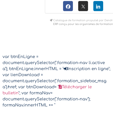
Catalogue de formation propulsé par Dendr
ERP conçu pour les organismes de formation
var btnEnLigne =
document.querySelector(".formation-nav li.active
a"); btnEnLigne.innerHTML = "
Inscription en ligne";
var lienDownload =
document.querySelector(".formation_sidebar_msg
a").href; var btnDownload= "
Télécharger le
bulletin
"; var formaNav=
document.querySelector(".formation-nav");
formaNav.innerHTML += "