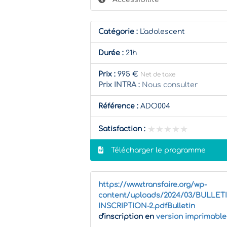
Catégorie :
L'adolescent
Durée :
21h
Prix :
995 €
Net de taxe
Prix INTRA :
Nous consulter
Référence :
ADO004
★★★★★
★★★★★
Satisfaction :
Télécharger le programme
https://www.transfaire.org/wp-
content/uploads/2024/03/BULLET
INSCRIPTION-2.pdfBulletin
d'inscription en
version imprimable