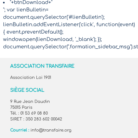
"+btnDownload+"
"; var lienBulletin=
document.querySelector('#lienBulletin');
lienBulletin.addEventListener('click', function(event)
{ event.preventDefault();
window.open(lienDownload, '_blank'); });
document.querySelector(".formation_sidebar_msg").sty
ASSOCIATION TRANSFAIRE
Association Loi 1901
SIÈGE SOCIAL
9 Rue Jean Daudin
75015 Paris
Tél. : 01 53 69 08 80
SIRET : 350 283 602 00042
Courriel :
info@transfaire.org