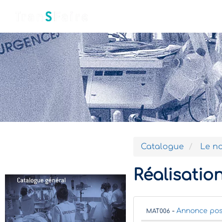
Accueil
Qui sommes-nous ?
Catalogue
Le no
Réalisation
-
Annonce post
MAT006