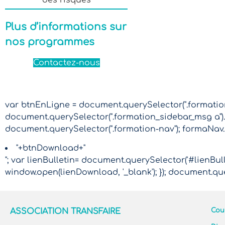
Plus d’informations sur
nos programmes
Contactez-nous
var btnEnLigne = document.querySelector(".formation-
document.querySelector(".formation_sidebar_msg a").
document.querySelector(".formation-nav"); formaNav
"+btnDownload+"
"; var lienBulletin= document.querySelector('#lienBulle
window.open(lienDownload, '_blank'); }); document.que
ASSOCIATION TRANSFAIRE
Cour