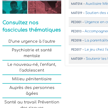
-
Auxiliaire M
MAT014
-
Soutien des 
MAT019
Consultez nos
-
Urgence en cr
PED001
fascicules thématiques
-
Accompagner 
PED013
-
La parentalit
PED018
D’une urgence à l’autre
-
Le jeu chez l’
Psychiatrie et santé
PED017
mentale
-
Soutenir les
MAT009
Le nouveau-né, l’enfant,
l’adolescent
Milieu pénitentiaire
Auprès des personnes
âgées
Santé au travail Prévention
des risques