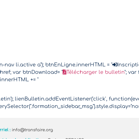
nav li.active a"); btnEnLigne.innerHTML = "
Inscript
href; var btnDownload= "
Télécharger le bulletin
"; va
.innerHTML += "
tin'); lienBulletin.addEventListener('click', function(ev
rySelector(".formation_sidebar_msg").style.display="no
riel :
info@transfaire.org