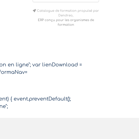
Catalogue de formation propulsé par
Dendreo,
ERP conçu pour les organismes de
formation
ion en ligne"; var lienDownload =
r formaNav=
ent) { event.preventDefault();
ne";