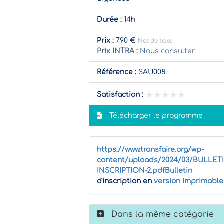
Durée :
14h
Prix :
790 €
Net de taxe
Prix INTRA :
Nous consulter
Référence :
SAU008
★★★★★
★★★★★
Satisfaction :
Télécharger le programme
https://www.transfaire.org/wp-
content/uploads/2024/03/BULLET
INSCRIPTION-2.pdfBulletin
d'inscription en
version imprimable
Dans la même catégorie