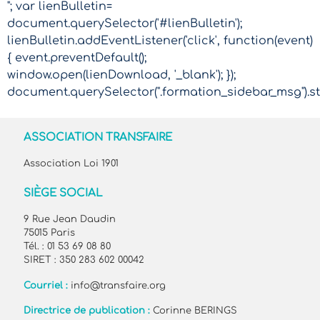
"; var lienBulletin=
document.querySelector('#lienBulletin');
lienBulletin.addEventListener('click', function(event)
{ event.preventDefault();
window.open(lienDownload, '_blank'); });
document.querySelector(".formation_sidebar_msg").sty
ASSOCIATION TRANSFAIRE
Association Loi 1901
SIÈGE SOCIAL
9 Rue Jean Daudin
75015 Paris
Tél. : 01 53 69 08 80
SIRET : 350 283 602 00042
Courriel :
info@transfaire.org
Directrice de publication :
Corinne BERINGS