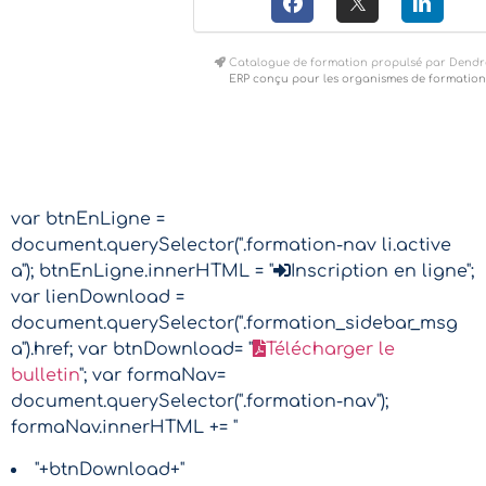
Catalogue de formation propulsé par Dendr
ERP conçu pour les organismes de formation
var btnEnLigne =
document.querySelector(".formation-nav li.active
a"); btnEnLigne.innerHTML = "
Inscription en ligne";
var lienDownload =
document.querySelector(".formation_sidebar_msg
a").href; var btnDownload= "
Télécharger le
bulletin
"; var formaNav=
document.querySelector(".formation-nav");
formaNav.innerHTML += "
"+btnDownload+"