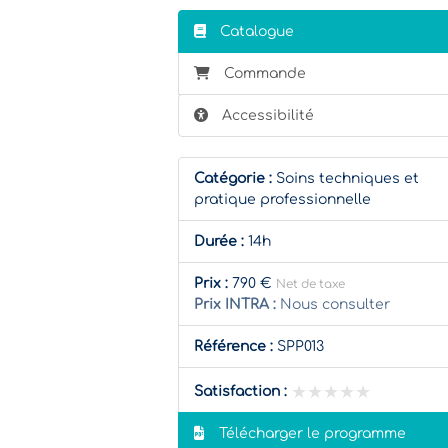
Catalogue
Commande
Accessibilité
Catégorie :
Soins techniques et
pratique professionnelle
Durée :
14h
Prix :
790 €
Net de taxe
Prix INTRA :
Nous consulter
Référence :
SPP013
★★★★★
★★★★★
Satisfaction :
Télécharger le programme