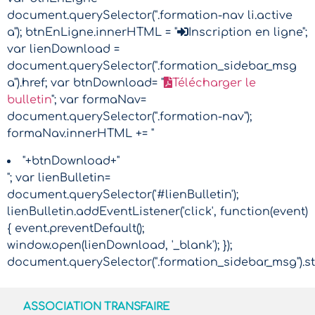
document.querySelector(".formation-nav li.active
a"); btnEnLigne.innerHTML = "
Inscription en ligne";
var lienDownload =
document.querySelector(".formation_sidebar_msg
a").href; var btnDownload= "
Télécharger le
bulletin
"; var formaNav=
document.querySelector(".formation-nav");
formaNav.innerHTML += "
"+btnDownload+"
"; var lienBulletin=
document.querySelector('#lienBulletin');
lienBulletin.addEventListener('click', function(event)
{ event.preventDefault();
window.open(lienDownload, '_blank'); });
document.querySelector(".formation_sidebar_msg").sty
ASSOCIATION TRANSFAIRE