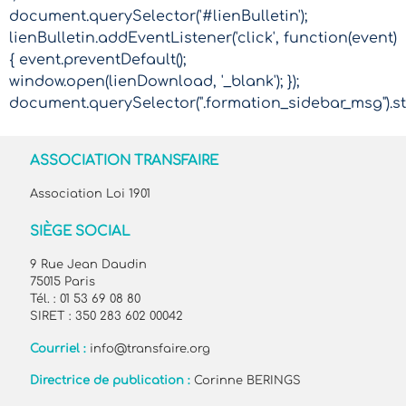
document.querySelector('#lienBulletin');
lienBulletin.addEventListener('click', function(event)
{ event.preventDefault();
window.open(lienDownload, '_blank'); });
document.querySelector(".formation_sidebar_msg").sty
ASSOCIATION TRANSFAIRE
Association Loi 1901
SIÈGE SOCIAL
9 Rue Jean Daudin
75015 Paris
Tél. : 01 53 69 08 80
SIRET : 350 283 602 00042
Courriel :
info@transfaire.org
Directrice de publication :
Corinne BERINGS