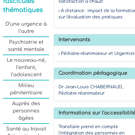
fascicules
satisfaction à chaud
thématiques
› A distance : impact de la formatio
sur l'évaluation des pratiques
D’une urgence à
l’autre
Intervenants
Psychiatrie et
santé mentale
› Pédiatre-réanimateur et Urgentist
Le nouveau-né,
l’enfant,
Coordination pédagogique
l’adolescent
Milieu
Dr Jean-Louis CHABERNAUD,
pénitentiaire
Pédiatre réanimateur
Auprès des
personnes
Informations sur l'accessibilit
âgées
Transfaire prend en compte
Santé au travail
l'intégration des personnes en