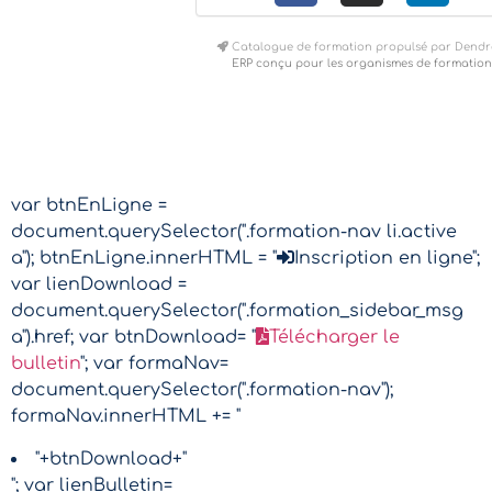
Catalogue de formation propulsé par Dendr
ERP conçu pour les organismes de formation
var btnEnLigne =
document.querySelector(".formation-nav li.active
a"); btnEnLigne.innerHTML = "
Inscription en ligne";
var lienDownload =
document.querySelector(".formation_sidebar_msg
a").href; var btnDownload= "
Télécharger le
bulletin
"; var formaNav=
document.querySelector(".formation-nav");
formaNav.innerHTML += "
"+btnDownload+"
"; var lienBulletin=