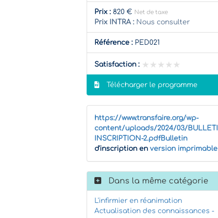
Prix :
820 €
Net de taxe
Prix INTRA :
Nous consulter
Référence :
PED021
★★★★★
★★★★★
Satisfaction :
Télécharger le programme
https://www.transfaire.org/wp-
content/uploads/2024/03/BULLET
INSCRIPTION-2.pdfBulletin
d'inscription en
version imprimable
Dans la même catégorie
L'infirmier en réanimation
Actualisation des connaissances -