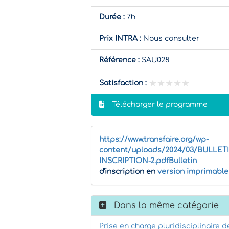
Durée :
7h
Prix INTRA :
Nous consulter
Référence :
SAU028
★★★★★
★★★★★
Satisfaction :
Télécharger le programme
https://www.transfaire.org/wp-
content/uploads/2024/03/BULLET
INSCRIPTION-2.pdfBulletin
d'inscription en
version imprimable
Dans la même catégorie
Prise en charge pluridisciplinaire d