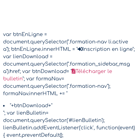
var btnEnLigne =
document.querySelector(".formation-nav li.active
a"); btnEnLigne.innerHTML = "
Inscription en ligne";
var lienDownload =
document.querySelector(".formation_sidebar_msg
a").href; var btnDownload= "
Télécharger le
bulletin
"; var formaNav=
document.querySelector(".formation-nav");
formaNav.innerHTML += "
"+btnDownload+"
"; var lienBulletin=
document.querySelector('#lienBulletin');
lienBulletin.addEventListener('click', function(event)
{ event.preventDefault();