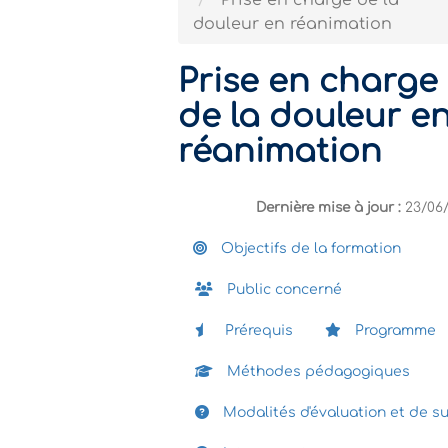
Prise en charge de la
douleur en réanimation
Prise en charge
de la douleur e
réanimation
Dernière mise à jour :
23/06
Objectifs de la formation
Public concerné
Prérequis
Programme
Méthodes pédagogiques
Modalités d'évaluation et de su