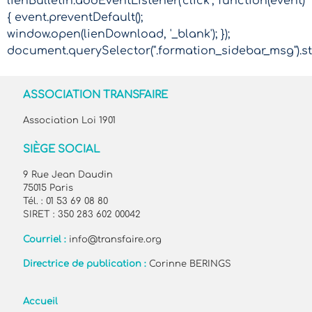
lienBulletin.addEventListener('click', function(event)
{ event.preventDefault();
window.open(lienDownload, '_blank'); });
document.querySelector(".formation_sidebar_msg").sty
ASSOCIATION TRANSFAIRE
Association Loi 1901
SIÈGE SOCIAL
9 Rue Jean Daudin
75015 Paris
Tél. : 01 53 69 08 80
SIRET : 350 283 602 00042
Courriel :
info@transfaire.org
Directrice de publication :
Corinne BERINGS
Accueil