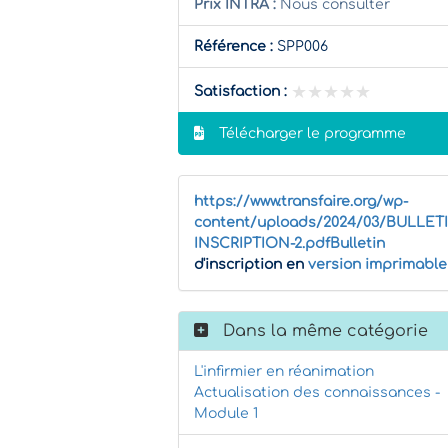
Prix INTRA :
Nous consulter
Référence :
SPP006
★★★★★
★★★★★
Satisfaction :
Télécharger le programme
https://www.transfaire.org/wp-
content/uploads/2024/03/BULLET
INSCRIPTION-2.pdfBulletin
d'inscription en
version imprimable
Dans la même catégorie
L'infirmier en réanimation
Actualisation des connaissances -
Module 1