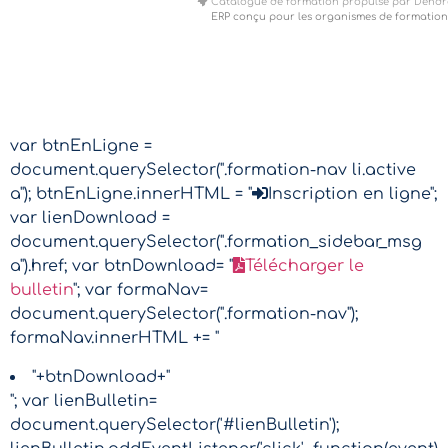
Catalogue de formation propulsé par Dendr
ERP conçu pour les organismes de formation
var btnEnLigne =
document.querySelector(".formation-nav li.active
a"); btnEnLigne.innerHTML = "
Inscription en ligne";
var lienDownload =
document.querySelector(".formation_sidebar_msg
a").href; var btnDownload= "
Télécharger le
bulletin
"; var formaNav=
document.querySelector(".formation-nav");
formaNav.innerHTML += "
"+btnDownload+"
"; var lienBulletin=
document.querySelector('#lienBulletin');