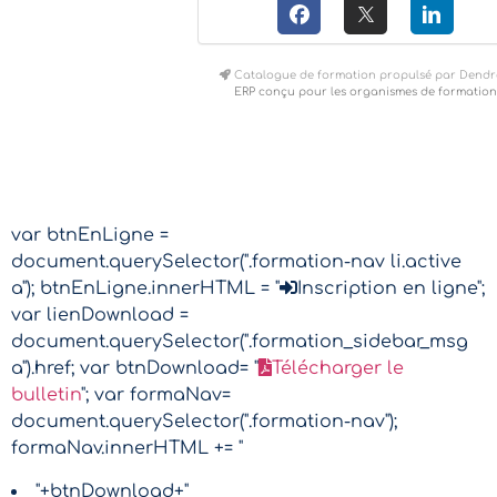
Catalogue de formation propulsé par Dendr
ERP conçu pour les organismes de formation
var btnEnLigne =
document.querySelector(".formation-nav li.active
a"); btnEnLigne.innerHTML = "
Inscription en ligne";
var lienDownload =
document.querySelector(".formation_sidebar_msg
a").href; var btnDownload= "
Télécharger le
bulletin
"; var formaNav=
document.querySelector(".formation-nav");
formaNav.innerHTML += "
"+btnDownload+"