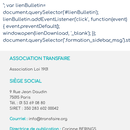
"; var lienBulletin=
document.querySelector('#lienBulletin');
lienBulletin.addEventListener('click', function(event)
{ event.preventDefault();
window.open(lienDownload, '_blank'); });
document.querySelector(".formation_sidebar_msg").sty
ASSOCIATION TRANSFAIRE
Association Loi 1901
SIÈGE SOCIAL
9 Rue Jean Daudin
75015 Paris
Tél. : 01 53 69 08 80
SIRET : 350 283 602 00042
Courriel :
info@transfaire.org
Directrice de publication :
Corinne BERINGS