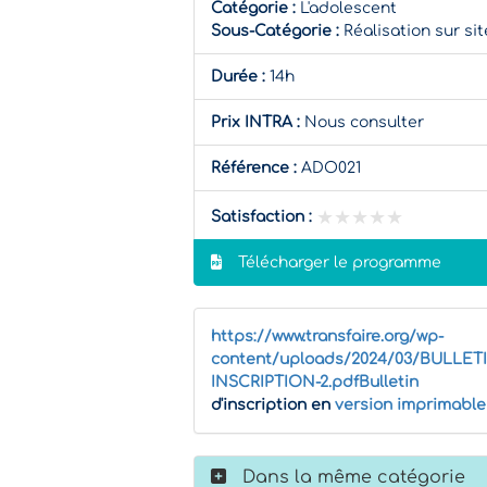
Catégorie :
L'adolescent
Sous-Catégorie :
Réalisation sur sit
Durée :
14h
Prix INTRA :
Nous consulter
Référence :
ADO021
★★★★★
★★★★★
Satisfaction :
Télécharger le programme
https://www.transfaire.org/wp-
content/uploads/2024/03/BULLET
INSCRIPTION-2.pdfBulletin
d'inscription en
version imprimable
Dans la même catégorie