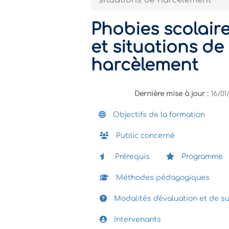
situations de harcèlement
Phobies scolair
et situations de
harcèlement
Dernière mise à jour :
16/01
Objectifs de la formation
Public concerné
Prérequis
Programme
Méthodes pédagogiques
Modalités d'évaluation et de su
Intervenants