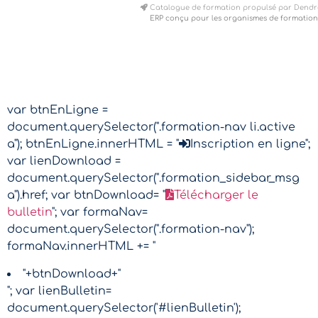
Catalogue de formation propulsé par Dendr
ERP conçu pour les organismes de formation
var btnEnLigne =
document.querySelector(".formation-nav li.active
a"); btnEnLigne.innerHTML = "
Inscription en ligne";
var lienDownload =
document.querySelector(".formation_sidebar_msg
a").href; var btnDownload= "
Télécharger le
bulletin
"; var formaNav=
document.querySelector(".formation-nav");
formaNav.innerHTML += "
"+btnDownload+"
"; var lienBulletin=
document.querySelector('#lienBulletin');