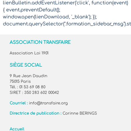
lienBulletin.addEventListener('click', function(event)
{ event.preventDefault();
window.open(lienDownload, '_blank'); });
document.querySelector(".formation_sidebar_msg").sty
ASSOCIATION TRANSFAIRE
Association Loi 1901
SIÈGE SOCIAL
9 Rue Jean Daudin
75015 Paris
Tél. : 01 53 69 08 80
SIRET : 350 283 602 00042
Courriel :
info@transfaire.org
Directrice de publication :
Corinne BERINGS
Accueil