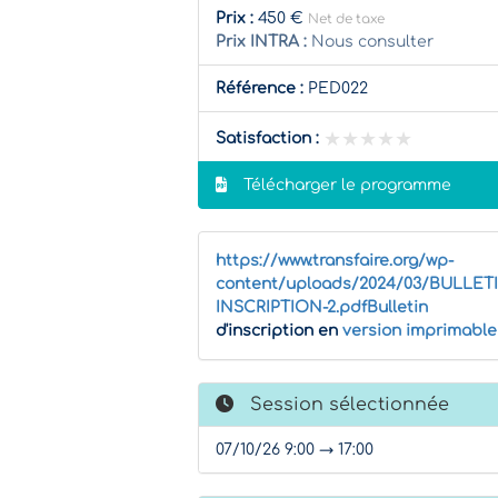
Prix :
450 €
Net de taxe
Prix INTRA :
Nous consulter
Référence :
PED022
★★★★★
★★★★★
Satisfaction :
Télécharger le programme
https://www.transfaire.org/wp-
content/uploads/2024/03/BULLET
INSCRIPTION-2.pdfBulletin
d'inscription en
version imprimable
Session sélectionnée
07/10/26 9:00 → 17:00