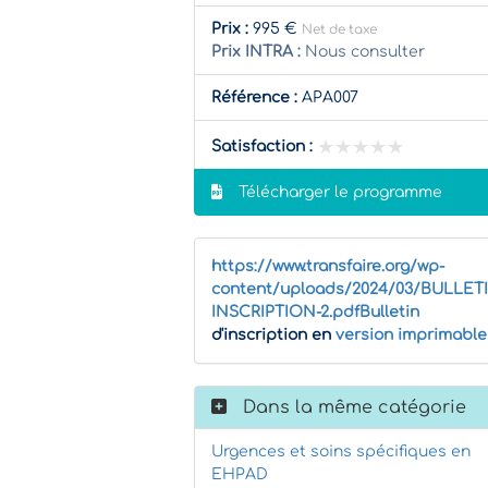
Prix :
995 €
Net de taxe
Prix INTRA :
Nous consulter
Référence :
APA007
★★★★★
★★★★★
Satisfaction :
Télécharger le programme
https://www.transfaire.org/wp-
content/uploads/2024/03/BULLET
INSCRIPTION-2.pdfBulletin
d'inscription en
version imprimable
Dans la même catégorie
Urgences et soins spécifiques en
EHPAD