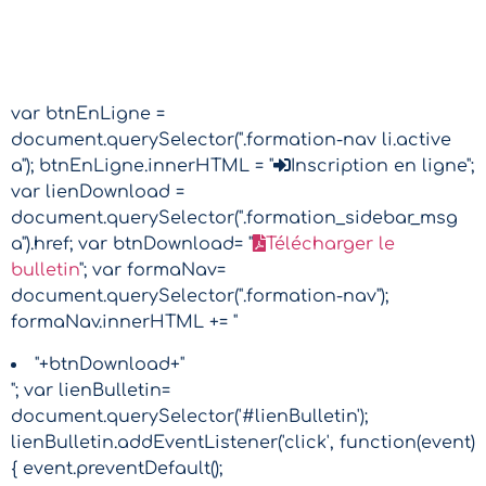
var btnEnLigne =
document.querySelector(".formation-nav li.active
a"); btnEnLigne.innerHTML = "
Inscription en ligne";
var lienDownload =
document.querySelector(".formation_sidebar_msg
a").href; var btnDownload= "
Télécharger le
bulletin
"; var formaNav=
document.querySelector(".formation-nav");
formaNav.innerHTML += "
"+btnDownload+"
"; var lienBulletin=
document.querySelector('#lienBulletin');
lienBulletin.addEventListener('click', function(event)
{ event.preventDefault();