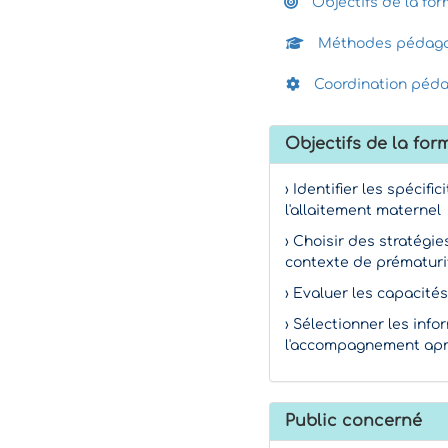
Objectifs de la for
Méthodes pédago
Coordination péd
Objectifs de la for
› Identifier les spéci
l'allaitement maternel
› Choisir des stratégie
contexte de prématuri
› Evaluer les capacité
› Sélectionner les info
l'accompagnement aprè
Public concerné