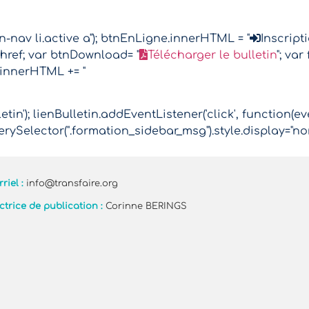
nav li.active a"); btnEnLigne.innerHTML = "
Inscript
href; var btnDownload= "
Télécharger le bulletin
"; va
.innerHTML += "
tin'); lienBulletin.addEventListener('click', function(ev
rySelector(".formation_sidebar_msg").style.display="no
riel :
info@transfaire.org
ctrice de publication :
Corinne BERINGS