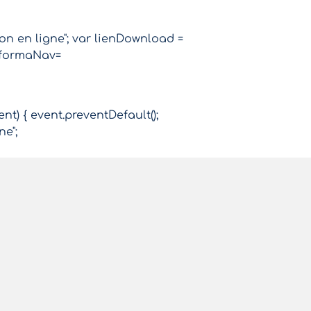
ion en ligne"; var lienDownload =
r formaNav=
ent) { event.preventDefault();
ne";