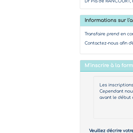
Dr Pia de RANCOURT, P
Informations sur l'a
Transfaire prend en co
Contactez-nous afin d'
M'inscrire à la for
Les inscription
Cependant nous 
avant le début 
Veuillez décrire votr