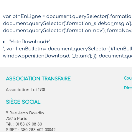
var btnEnLigne = document.querySelector(".formation-
document.querySelector(".formation_sidebar_msg a").
document.querySelector(".formation-nav"); formaNav
"+btnDownload+"
"; var lienBulletin= document.querySelector('#lienBulle
window.open(lienDownload, '_blank'); }); document.que
ASSOCIATION TRANSFAIRE
Cour
Dire
Association Loi 1901
SIÈGE SOCIAL
9 Rue Jean Daudin
75015 Paris
Tél. : 01 53 69 08 80
SIRET : 350 283 602 00042