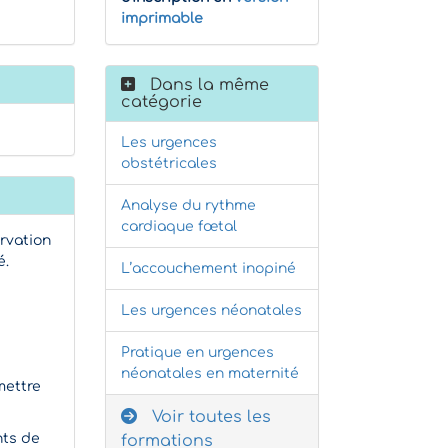
imprimable
Dans la même
catégorie
Les urgences
obstétricales
Analyse du rythme
cardiaque fœtal
ervation
é.
L’accouchement inopiné
s
Les urgences néonatales
Pratique en urgences
néonatales en maternité
mettre
Voir toutes les
nts de
formations