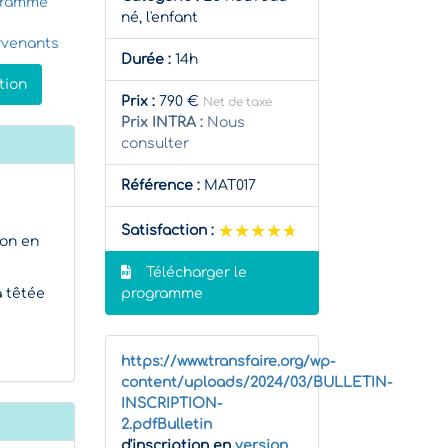
gramme
né, l'enfant
rvenants
Durée :
14h
tion
Prix :
790 €
Net de taxe
Prix INTRA :
Nous
consulter
Référence :
MAT017
★★★★★
★★★★★
Satisfaction :
ion en
Télécharger le
a têtée
programme
https://www.transfaire.org/wp-
content/uploads/2024/03/BULLETIN-
INSCRIPTION-
2.pdfBulletin
d'inscription en
version