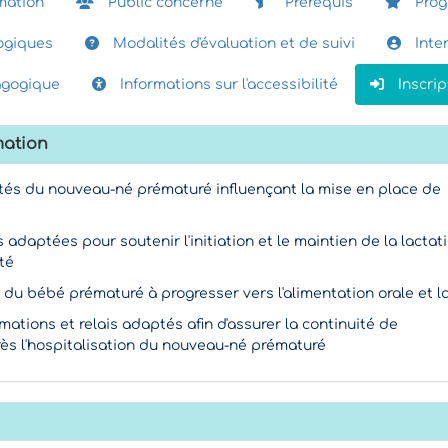
mation
Public concerné
Prérequis
Pro
giques
Modalités d'évaluation et de suivi
Inte
agogique
Informations sur l'accessibilité
Inscrip
mation
ficités du nouveau-né prématuré influençant la mise en place de
s adaptées pour soutenir l'initiation et le maintien de la lactat
té
s du bébé prématuré à progresser vers l'alimentation orale et l
rmations et relais adaptés afin d'assurer la continuité de
s l'hospitalisation du nouveau-né prématuré