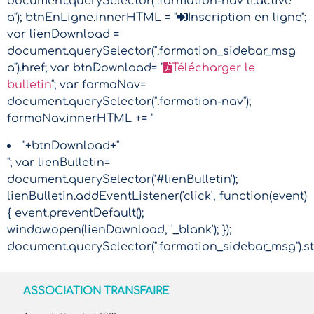
document.querySelector(".formation-nav li.active
a"); btnEnLigne.innerHTML = "
Inscription en ligne";
var lienDownload =
document.querySelector(".formation_sidebar_msg
a").href; var btnDownload= "
Télécharger le
bulletin
"; var formaNav=
document.querySelector(".formation-nav");
formaNav.innerHTML += "
"+btnDownload+"
"; var lienBulletin=
document.querySelector('#lienBulletin');
lienBulletin.addEventListener('click', function(event)
{ event.preventDefault();
window.open(lienDownload, '_blank'); });
document.querySelector(".formation_sidebar_msg").sty
ASSOCIATION TRANSFAIRE