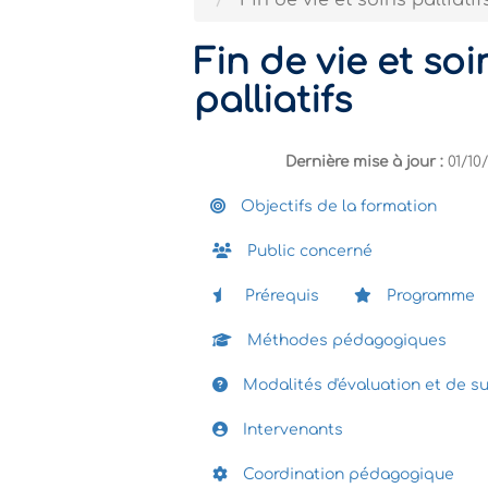
Fin de vie et soins palliatif
Fin de vie et soi
palliatifs
Dernière mise à jour :
01/10
Objectifs de la formation
Public concerné
Prérequis
Programme
Méthodes pédagogiques
Modalités d'évaluation et de su
Intervenants
Coordination pédagogique