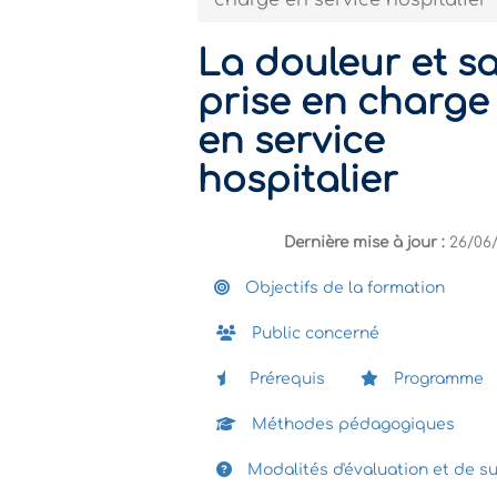
charge en service hospitalier
La douleur et s
prise en charge
en service
hospitalier
Dernière mise à jour :
26/06
Objectifs de la formation
Public concerné
Prérequis
Programme
Méthodes pédagogiques
Modalités d'évaluation et de su