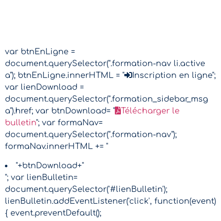
var btnEnLigne =
document.querySelector(".formation-nav li.active
a"); btnEnLigne.innerHTML = "
Inscription en ligne";
var lienDownload =
document.querySelector(".formation_sidebar_msg
a").href; var btnDownload= "
Télécharger le
bulletin
"; var formaNav=
document.querySelector(".formation-nav");
formaNav.innerHTML += "
"+btnDownload+"
"; var lienBulletin=
document.querySelector('#lienBulletin');
lienBulletin.addEventListener('click', function(event)
{ event.preventDefault();