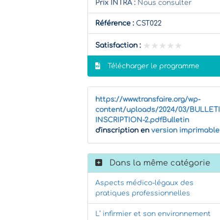
Prix INTRA :
Nous consulter
Référence :
CST022
★★★★★
★★★★★
Satisfaction :
Télécharger le programme
https://www.transfaire.org/wp-
content/uploads/2024/03/BULLET
INSCRIPTION-2.pdfBulletin
d'inscription en
version imprimable
Dans la même catégorie
Aspects médico-légaux des
pratiques professionnelles
L’ infirmier et son environnement