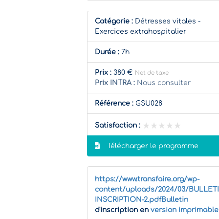
Catégorie :
Détresses vitales -
Exercices extrahospitalier
Durée :
7h
Prix :
380 €
Net de taxe
Prix INTRA :
Nous consulter
Référence :
GSU028
★★★★★
★★★★★
Satisfaction :
Télécharger le programme
https://www.transfaire.org/wp-
content/uploads/2024/03/BULLET
INSCRIPTION-2.pdfBulletin
d'inscription en
version imprimable