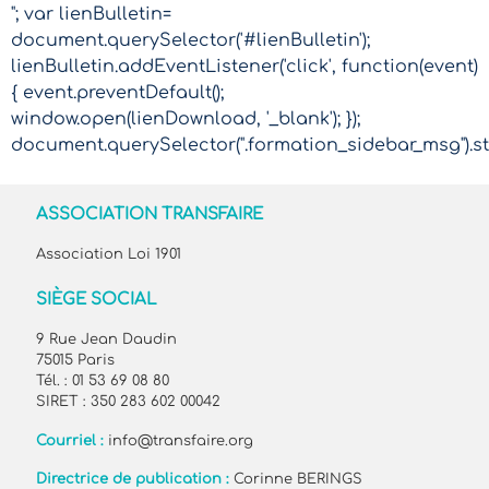
"; var lienBulletin=
document.querySelector('#lienBulletin');
lienBulletin.addEventListener('click', function(event)
{ event.preventDefault();
window.open(lienDownload, '_blank'); });
document.querySelector(".formation_sidebar_msg").sty
ASSOCIATION TRANSFAIRE
Association Loi 1901
SIÈGE SOCIAL
9 Rue Jean Daudin
75015 Paris
Tél. : 01 53 69 08 80
SIRET : 350 283 602 00042
Courriel :
info@transfaire.org
Directrice de publication :
Corinne BERINGS