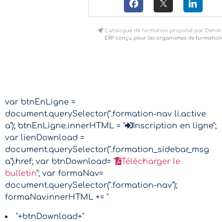
Catalogue de formation propulsé par Dendr
ERP conçu pour les organismes de formation
var btnEnLigne =
document.querySelector(".formation-nav li.active
a"); btnEnLigne.innerHTML = "
Inscription en ligne";
var lienDownload =
document.querySelector(".formation_sidebar_msg
a").href; var btnDownload= "
Télécharger le
bulletin
"; var formaNav=
document.querySelector(".formation-nav");
formaNav.innerHTML += "
"+btnDownload+"