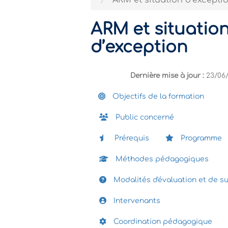
ARM et situation d’excepti
ARM et situatio
d’exception
Dernière mise à jour :
23/06
Objectifs de la formation
Public concerné
Prérequis
Programme
Méthodes pédagogiques
Modalités d'évaluation et de su
Intervenants
Coordination pédagogique