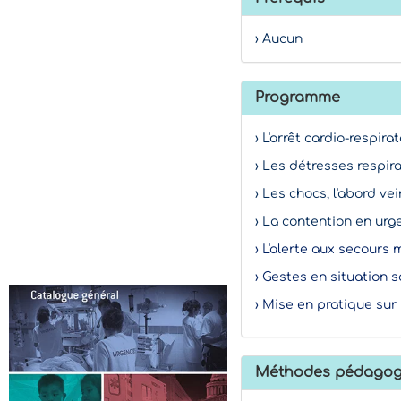
› Aucun
Programme
› L'arrêt cardio-respirat
› Les détresses respira
› Les chocs, l'abord v
› La contention en urg
› L'alerte aux secours
› Gestes en situation s
› Mise en pratique su
Méthodes pédagog