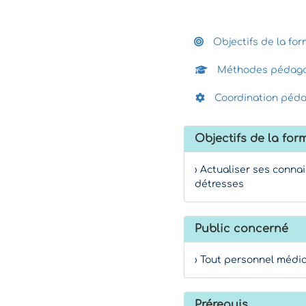
Objectifs de la for
Méthodes pédago
Coordination péd
Objectifs de la for
› Actualiser ses conn
détresses
Public concerné
› Tout personnel médic
Prérequis