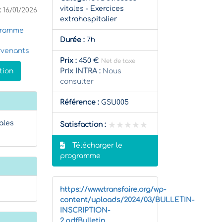
vitales - Exercices
:
16/01/2026
extrahospitalier
gramme
Durée :
7h
rvenants
Prix :
450 €
Net de taxe
tion
Prix INTRA :
Nous
consulter
Référence :
GSU005
ales
★★★★★
★★★★★
Satisfaction :
Télécharger le
programme
https://www.transfaire.org/wp-
content/uploads/2024/03/BULLETIN-
INSCRIPTION-
2.pdfBulletin