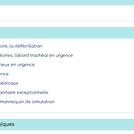
oire, la défibrillation
toires, l'abord trachéal en urgence
eineux en urgence
ence
 médicaux
anitaire exceptionnelle
r mannequin de simulation
iques