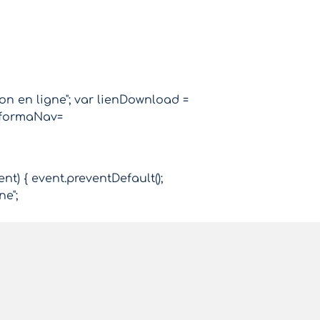
ion en ligne"; var lienDownload =
r formaNav=
ent) { event.preventDefault();
ne";