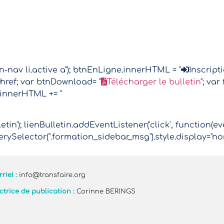
nav li.active a"); btnEnLigne.innerHTML = "
Inscript
href; var btnDownload= "
Télécharger le bulletin
"; va
.innerHTML += "
tin'); lienBulletin.addEventListener('click', function(ev
rySelector(".formation_sidebar_msg").style.display="no
riel :
info@transfaire.org
ctrice de publication :
Corinne BERINGS