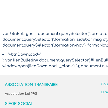
var btnEnLigne = document.querySelector(".formation-
document.querySelector(".formation_sidebar_msg a").
document.querySelector(".formation-nav"); formaNav
"+btnDownload+"
"; var lienBulletin= document.querySelector('#lienBulle
window.open(lienDownload, '_blank'); }); document.que
ASSOCIATION TRANSFAIRE
Cour
Dire
Association Loi 1901
SIÈGE SOCIAL