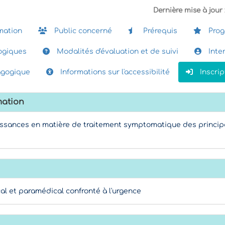
Dernière mise à jour 
mation
Public concerné
Prérequis
Pro
giques
Modalités d'évaluation et de suivi
Inte
agogique
Informations sur l'accessibilité
Inscrip
mation
aissances en matière de traitement symptomatique des princip
al et paramédical confronté à l'urgence