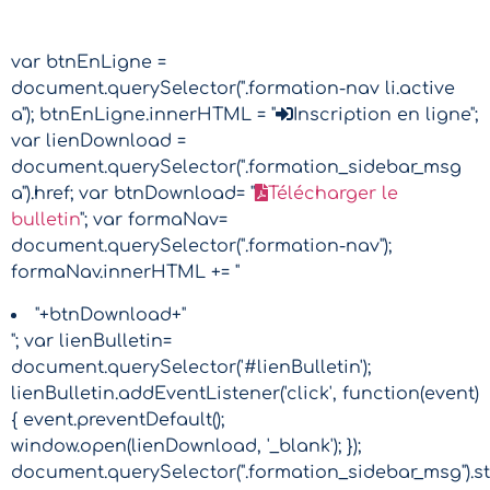
var btnEnLigne =
document.querySelector(".formation-nav li.active
a"); btnEnLigne.innerHTML = "
Inscription en ligne";
var lienDownload =
document.querySelector(".formation_sidebar_msg
a").href; var btnDownload= "
Télécharger le
bulletin
"; var formaNav=
document.querySelector(".formation-nav");
formaNav.innerHTML += "
"+btnDownload+"
"; var lienBulletin=
document.querySelector('#lienBulletin');
lienBulletin.addEventListener('click', function(event)
{ event.preventDefault();
window.open(lienDownload, '_blank'); });
document.querySelector(".formation_sidebar_msg").sty