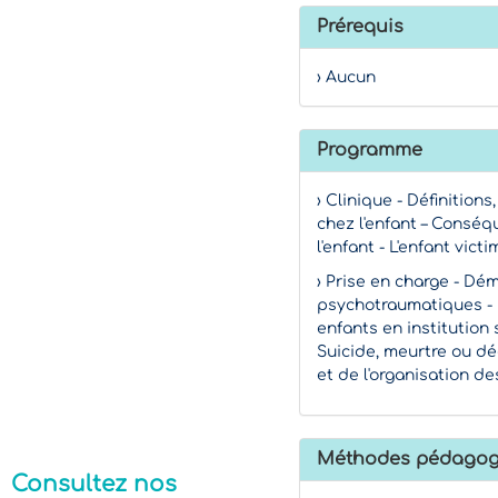
Prérequis
› Aucun
Programme
› Clinique - Définitio
chez l'enfant – Consé
l'enfant - L'enfant vic
› Prise en charge - D
psychotraumatiques - 
enfants en institution
Suicide, meurtre ou déc
et de l'organisation d
Méthodes pédagog
Consultez nos