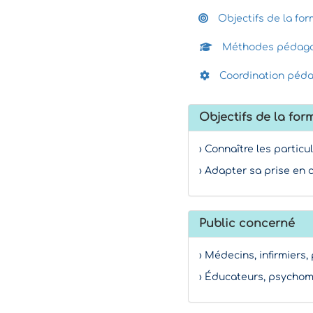
Objectifs de la for
Méthodes pédago
Coordination péd
Objectifs de la for
› Connaître les partic
› Adapter sa prise en c
Public concerné
› Médecins, infirmiers
› Éducateurs, psychom