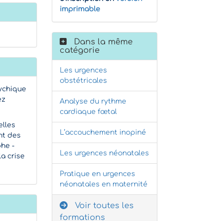
imprimable
Dans la même
catégorie
Les urgences
obstétricales
sychique
ez
Analyse du rythme
cardiaque fœtal
elles
L’accouchement inopiné
nt des
phe -
Les urgences néonatales
la crise
Pratique en urgences
néonatales en maternité
Voir toutes les
formations