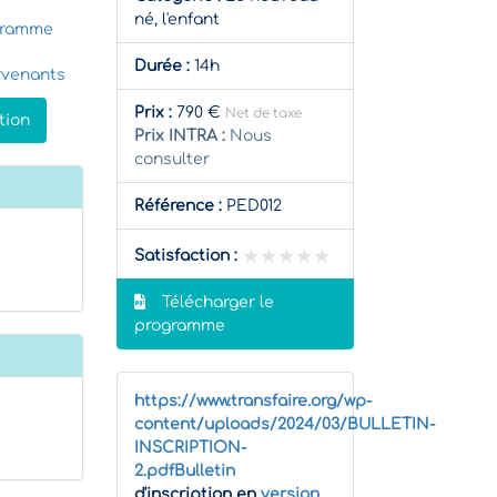
né, l'enfant
gramme
Durée :
14h
rvenants
Prix :
790 €
Net de taxe
tion
Prix INTRA :
Nous
consulter
Référence :
PED012
★★★★★
★★★★★
Satisfaction :
Télécharger le
programme
https://www.transfaire.org/wp-
content/uploads/2024/03/BULLETIN-
INSCRIPTION-
2.pdfBulletin
d'inscription en
version