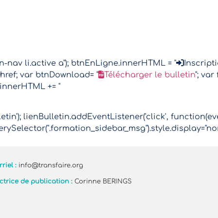
nav li.active a"); btnEnLigne.innerHTML = "
Inscript
href; var btnDownload= "
Télécharger le bulletin
"; va
.innerHTML += "
tin'); lienBulletin.addEventListener('click', function(ev
rySelector(".formation_sidebar_msg").style.display="no
riel :
info@transfaire.org
ctrice de publication :
Corinne BERINGS