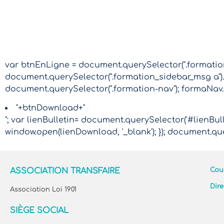
var btnEnLigne = document.querySelector(".formation-
document.querySelector(".formation_sidebar_msg a").
document.querySelector(".formation-nav"); formaNav
"+btnDownload+"
"; var lienBulletin= document.querySelector('#lienBulle
window.open(lienDownload, '_blank'); }); document.que
ASSOCIATION TRANSFAIRE
Cour
Dire
Association Loi 1901
SIÈGE SOCIAL