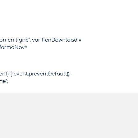
ion en ligne"; var lienDownload =
r formaNav=
ent) { event.preventDefault();
ne";