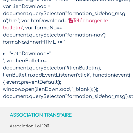
var lienDownload =
document.querySelector(".formation_sidebar_msg
a").href; var btnDownload= "
Télécharger le
bulletin
"; var formaNav=
document.querySelector(".formation-nav");
formaNav.innerHTML += "
"+btnDownload+"
"; var lienBulletin=
document.querySelector('#lienBulletin');
lienBulletin.addEventListener('click', function(event)
{ event.preventDefault();
window.open(lienDownload, '_blank'); });
document.querySelector(".formation_sidebar_msg").sty
ASSOCIATION TRANSFAIRE
Association Loi 1901