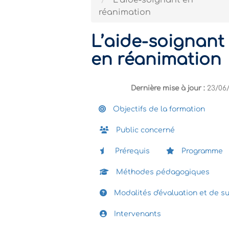
L’aide-soignant en
réanimation
L’aide-soignant
en réanimation
Dernière mise à jour :
23/06
Objectifs de la formation
Public concerné
Prérequis
Programme
Méthodes pédagogiques
Modalités d'évaluation et de su
Intervenants