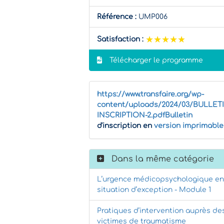
Référence :
UMP006
★★★★★
★★★★★
Satisfaction :
Télécharger le programme
https://www.transfaire.org/wp-
content/uploads/2024/03/BULLET
INSCRIPTION-2.pdfBulletin
d'inscription en
version imprimable
Dans la même catégorie
L’urgence médicopsychologique en
situation d’exception - Module 1
Pratiques d’intervention auprès de
victimes de traumatisme