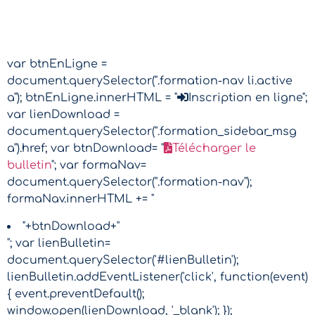
var btnEnLigne =
document.querySelector(".formation-nav li.active
a"); btnEnLigne.innerHTML = "
Inscription en ligne";
var lienDownload =
document.querySelector(".formation_sidebar_msg
a").href; var btnDownload= "
Télécharger le
bulletin
"; var formaNav=
document.querySelector(".formation-nav");
formaNav.innerHTML += "
"+btnDownload+"
"; var lienBulletin=
document.querySelector('#lienBulletin');
lienBulletin.addEventListener('click', function(event)
{ event.preventDefault();
window.open(lienDownload, '_blank'); });