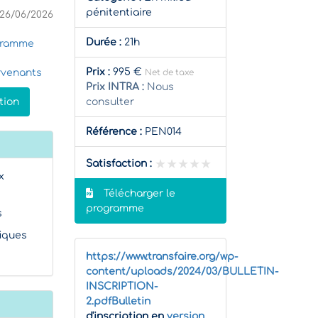
pénitentiaire
26/06/2026
Durée :
21h
gramme
Prix :
995 €
rvenants
Net de taxe
Prix INTRA :
Nous
tion
consulter
Référence :
PEN014
★★★★★
★★★★★
Satisfaction :
x
Télécharger le
programme
s
fiques
https://www.transfaire.org/wp-
content/uploads/2024/03/BULLETIN-
INSCRIPTION-
2.pdfBulletin
d'inscription en
version