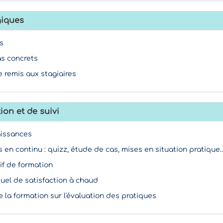
iques
s
as concrets
 remis aux stagiaires
ion et de suivi
aissances
s en continu : quizz, étude de cas, mises en situation pratique
if de formation
duel de satisfaction à chaud
e la formation sur l'évaluation des pratiques