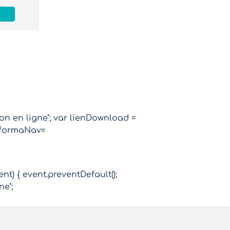
ion en ligne"; var lienDownload =
r formaNav=
ent) { event.preventDefault();
ne";