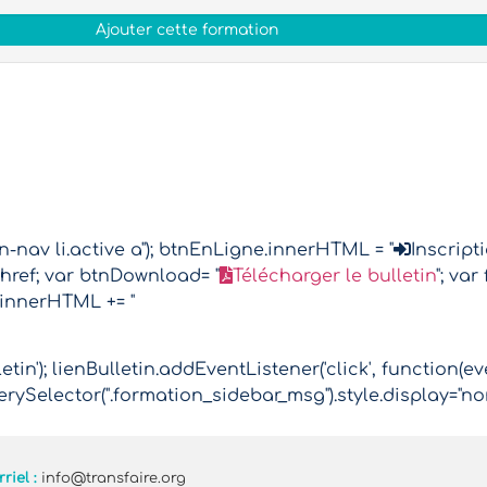
Ajouter cette formation
nav li.active a"); btnEnLigne.innerHTML = "
Inscript
href; var btnDownload= "
Télécharger le bulletin
"; va
.innerHTML += "
tin'); lienBulletin.addEventListener('click', function(ev
rySelector(".formation_sidebar_msg").style.display="no
riel :
info@transfaire.org