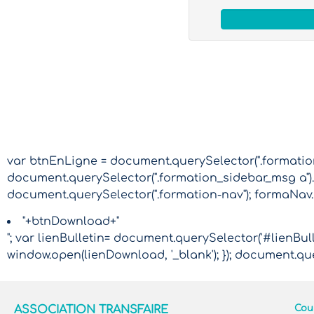
var btnEnLigne = document.querySelector(".formation-
document.querySelector(".formation_sidebar_msg a").
document.querySelector(".formation-nav"); formaNav
"+btnDownload+"
"; var lienBulletin= document.querySelector('#lienBulle
window.open(lienDownload, '_blank'); }); document.que
ASSOCIATION TRANSFAIRE
Cour