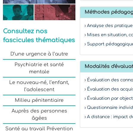
Méthodes pédagog
› Analyse des pratique
Consultez nos
› Mises en situation, c
fascicules thématiques
› Support pédagogique
D’une urgence à l’autre
Psychiatrie et santé
Modalités d'évaluat
mentale
› Évaluation des conn
Le nouveau-né, l’enfant,
› Évaluation des acqui
l’adolescent
› Évaluation par object
Milieu pénitentiaire
› Questionnaire indivi
Auprès des personnes
› A distance : impact d
âgées
Santé au travail Prévention