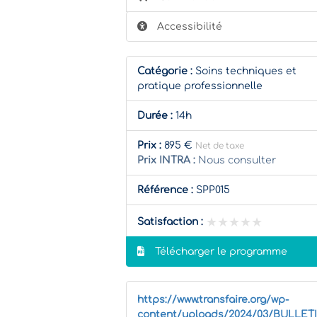
Accessibilité
Catégorie :
Soins techniques et
pratique professionnelle
Durée :
14h
Prix :
895 €
Net de taxe
Prix INTRA :
Nous consulter
Référence :
SPP015
★★★★★
★★★★★
Satisfaction :
Télécharger le programme
https://www.transfaire.org/wp-
content/uploads/2024/03/BULLET