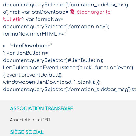
document.querySelector(".formation_sidebar_msg
a").href; var btnDownload= "
Télécharger le
bulletin
"; var formaNav=
document.querySelector(".formation-nav");
formaNav.innerHTML += "
"+btnDownload+"
"; var lienBulletin=
document.querySelector('#lienBulletin');
lienBulletin.addEventListener('click', function(event)
{ event.preventDefault();
window.open(lienDownload, '_blank'); });
document.querySelector(".formation_sidebar_msg").sty
ASSOCIATION TRANSFAIRE
Association Loi 1901
SIÈGE SOCIAL