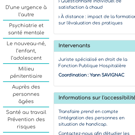
› Questionnaire individuel de
D’une urgence à
satisfaction à chaud
l’autre
› À distance : impact de la formatio
sur l'évaluation des pratiques
Psychiatrie et
santé mentale
Le nouveau-né,
Intervenants
l’enfant,
l’adolescent
Juriste spécialisé en droit de la
Fonction Publique Hospitalière
Milieu
Coordination :
Yann SAVIGNAC
pénitentiaire
Auprès des
personnes
Informations sur l'accessibilit
âgées
Transfaire prend en compte
Santé au travail
l'intégration des personnes en
Prévention des
situation de handicap.
risques
Contactez-nous afin d'étudier les