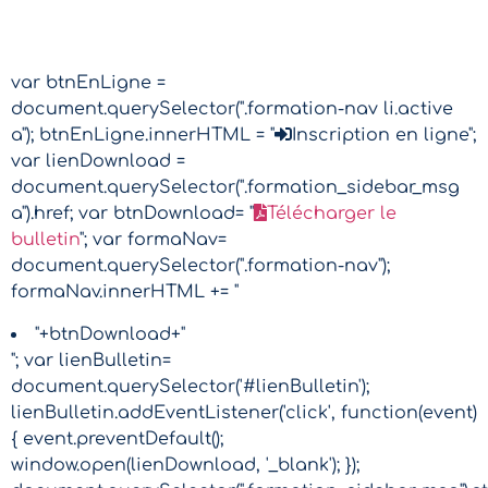
var btnEnLigne =
document.querySelector(".formation-nav li.active
a"); btnEnLigne.innerHTML = "
Inscription en ligne";
var lienDownload =
document.querySelector(".formation_sidebar_msg
a").href; var btnDownload= "
Télécharger le
bulletin
"; var formaNav=
document.querySelector(".formation-nav");
formaNav.innerHTML += "
"+btnDownload+"
"; var lienBulletin=
document.querySelector('#lienBulletin');
lienBulletin.addEventListener('click', function(event)
{ event.preventDefault();
window.open(lienDownload, '_blank'); });