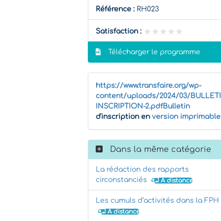
Référence :
RH023
★★★★★
★★★★★
Satisfaction :
Télécharger le programme
https://www.transfaire.org/wp-
content/uploads/2024/03/BULLET
INSCRIPTION-2.pdfBulletin
d'inscription en
version imprimable
Dans la même catégorie
La rédaction des rapports
circonstanciés
À distance
Les cumuls d’activités dans la FPH
À distance