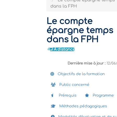
Le compte épargne temps
dans la FPH
Le compte
épargne temps
dans la FPH
À distance
Dernière mise à jour :
12/06
Objectifs de la formation
Public concerné
Prérequis
Programme
Méthodes pédagogiques
Modalités d'évaluation et de su