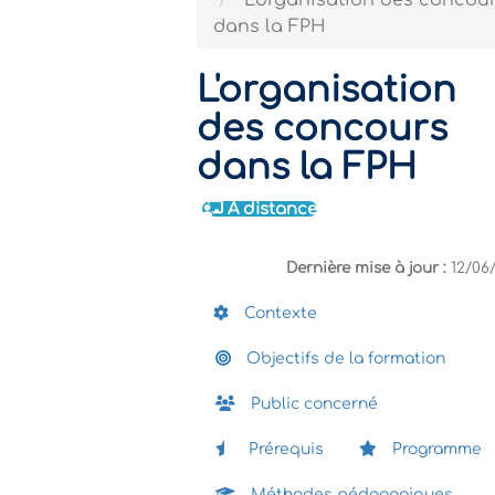
L'organisation des concou
dans la FPH
L'organisation
des concours
dans la FPH
À distance
Dernière mise à jour :
12/06
Contexte
Objectifs de la formation
Public concerné
Prérequis
Programme
Méthodes pédagogiques