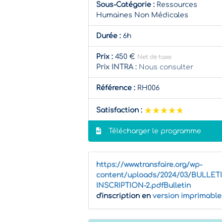
Sous-Catégorie :
Ressources
Humaines Non Médicales
Durée :
6h
Prix :
450 €
Net de taxe
Prix INTRA :
Nous consulter
Référence :
RH006
★★★★★
★★★★★
Satisfaction :
Télécharger le programme
https://www.transfaire.org/wp-
content/uploads/2024/03/BULLET
INSCRIPTION-2.pdfBulletin
d'inscription en
version imprimable