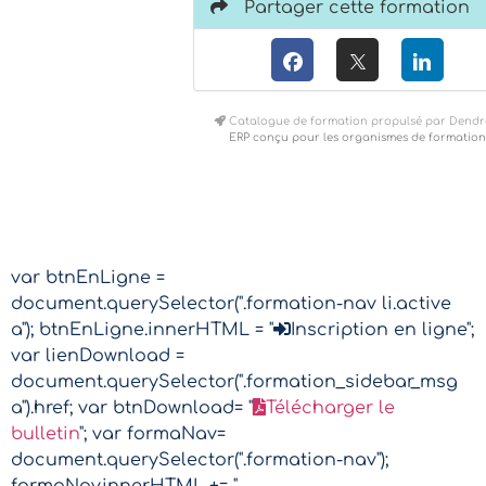
Partager cette formation
Catalogue de formation propulsé par Dendr
ERP conçu pour les organismes de formation
var btnEnLigne =
document.querySelector(".formation-nav li.active
a"); btnEnLigne.innerHTML = "
Inscription en ligne";
var lienDownload =
document.querySelector(".formation_sidebar_msg
a").href; var btnDownload= "
Télécharger le
bulletin
"; var formaNav=
document.querySelector(".formation-nav");