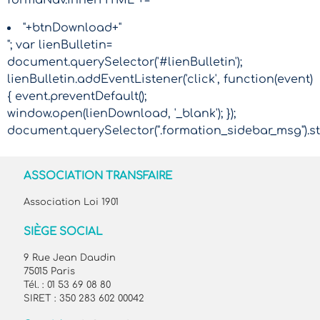
formaNav.innerHTML += "
"+btnDownload+"
"; var lienBulletin=
document.querySelector('#lienBulletin');
lienBulletin.addEventListener('click', function(event)
{ event.preventDefault();
window.open(lienDownload, '_blank'); });
document.querySelector(".formation_sidebar_msg").sty
ASSOCIATION TRANSFAIRE
Association Loi 1901
SIÈGE SOCIAL
9 Rue Jean Daudin
75015 Paris
Tél. : 01 53 69 08 80
SIRET : 350 283 602 00042