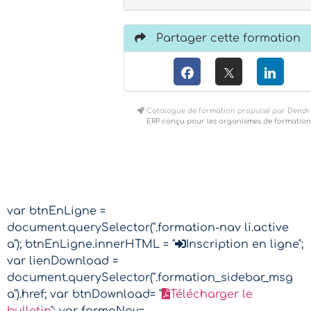
Partager cette formation
Catalogue de formation propulsé par Dendr
ERP conçu pour les organismes de formation
var btnEnLigne =
document.querySelector(".formation-nav li.active
a"); btnEnLigne.innerHTML = "
Inscription en ligne";
var lienDownload =
document.querySelector(".formation_sidebar_msg
a").href; var btnDownload= "
Télécharger le