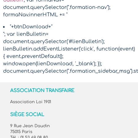
bulletin
"; var formaNav=
document.querySelector(".formation-nav");
formaNav.innerHTML += "
"+btnDownload+"
"; var lienBulletin=
document.querySelector('#lienBulletin');
lienBulletin.addEventListener('click', function(event)
{ event.preventDefault();
window.open(lienDownload, '_blank'); });
document.querySelector(".formation_sidebar_msg").sty
ASSOCIATION TRANSFAIRE
Association Loi 1901
SIÈGE SOCIAL
9 Rue Jean Daudin
75015 Paris
Tél. : 01 53 69 08 80