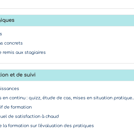
iques
s
as concrets
 remis aux stagiaires
ion et de suivi
aissances
s en continu : quizz, étude de cas, mises en situation pratique
if de formation
duel de satisfaction à chaud
e la formation sur l'évaluation des pratiques