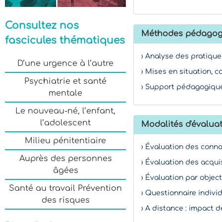
Consultez nos
Méthodes pédagog
fascicules thématiques
› Analyse des pratique
D’une urgence à l’autre
› Mises en situation, c
Psychiatrie et santé
› Support pédagogique
mentale
Le nouveau-né, l’enfant,
l’adolescent
Modalités d'évaluat
Milieu pénitentiaire
› Évaluation des conn
Auprès des personnes
› Évaluation des acqui
âgées
› Évaluation par object
Santé au travail Prévention
› Questionnaire indivi
des risques
› A distance : impact d