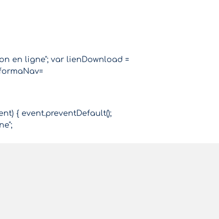
ion en ligne"; var lienDownload =
r formaNav=
ent) { event.preventDefault();
ne";