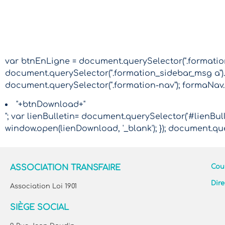
var btnEnLigne = document.querySelector(".formation-
document.querySelector(".formation_sidebar_msg a").
document.querySelector(".formation-nav"); formaNav
"+btnDownload+"
"; var lienBulletin= document.querySelector('#lienBulle
window.open(lienDownload, '_blank'); }); document.que
ASSOCIATION TRANSFAIRE
Cour
Dire
Association Loi 1901
SIÈGE SOCIAL