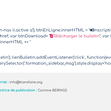
nav li.active a"); btnEnLigne.innerHTML = "
Inscript
href; var btnDownload= "
Télécharger le bulletin
"; va
.innerHTML += "
tin'); lienBulletin.addEventListener('click', function(ev
rySelector(".formation_sidebar_msg").style.display="no
riel :
info@transfaire.org
ctrice de publication :
Corinne BERINGS