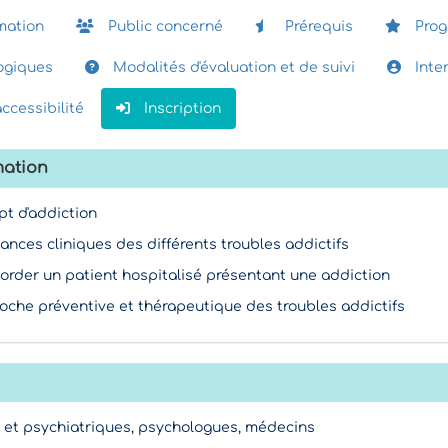
mation
Public concerné
Prérequis
Pro
giques
Modalités d'évaluation et de suivi
Inte
accessibilité
Inscription
mation
pt d'addiction
sances cliniques des différents troubles addictifs
 aborder un patient hospitalisé présentant une addiction
oche préventive et thérapeutique des troubles addictifs
ts et psychiatriques, psychologues, médecins