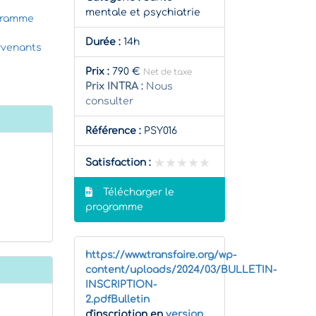
mentale et psychiatrie
gramme
Durée :
14h
rvenants
Prix :
790 €
Net de taxe
Prix INTRA :
Nous
consulter
Référence :
PSY016
★★★★★
★★★★★
Satisfaction :
Télécharger le
programme
https://www.transfaire.org/wp-
content/uploads/2024/03/BULLETIN-
INSCRIPTION-
2.pdfBulletin
d'inscription en
version